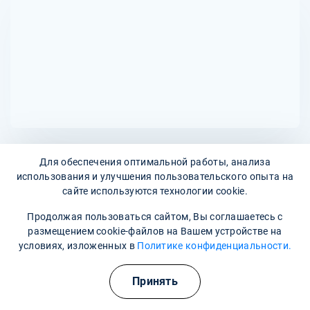
проконсультироваться с врачом для оценки состояния
здоровья и определения возможных рисков.
Для обеспечения оптимальной работы, анализа
Адреса наших клиник
использования и улучшения пользовательского опыта на
сайте используются технологии cookie.
улица Бехтерева, 8
Продолжая пользоваться сайтом, Вы соглашаетесь с
Наши контакты
размещением cookie-файлов на Вашем устройстве на
условиях, изложенных в
Политике конфиденциальности.
8 800 302-36-47
Принять
barnaul@narkopremium.ru