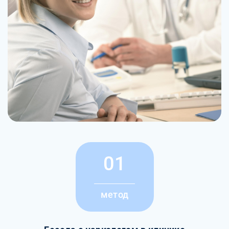
01
метод