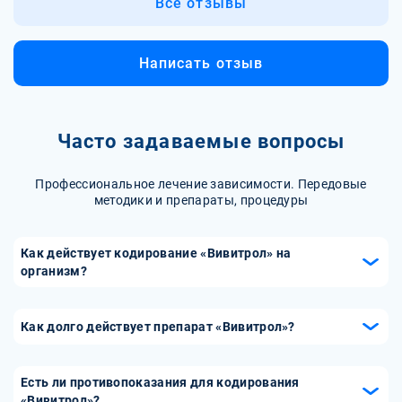
Все отзывы
Написать отзыв
Часто задаваемые вопросы
Профессиональное лечение зависимости. Передовые
методики и препараты, процедуры
Как действует кодирование «Вивитрол» на
организм?
Кодирование «Вивитрол» основано на введении
препарата, содержащего налтрексон, который блокирует
Как долго действует препарат «Вивитрол»?
опиоидные рецепторы в мозге. Это предотвращает
Препарат «Вивитрол» вводится один раз в месяц в виде
ощущение эйфории и удовольствия от употребления
инъекции, и его действие продолжается в течение этого
алкоголя, снижая тягу к нему. В результате человек
Есть ли противопоказания для кодирования
периода. Такая схема лечения удобна и эффективна, так
«Вивитрол»?
постепенно теряет интерес к алкоголю, что способствует